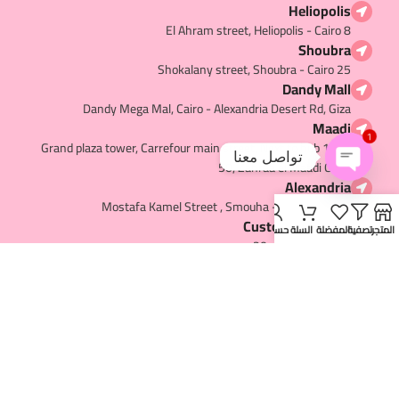
Heliopolis
8 El Ahram street, Heliopolis - Cairo
Shoubra
25 Shokalany street, Shoubra - Cairo
Dandy Mall
Dandy Mega Mal, Cairo - Alexandria Desert Rd, Giza
Maadi
1
1097 Grand plaza tower, Carrefour main street, Next to hub
تواصل معنا
50, Zahraa el Maadi Cairo
Alexandria
Open
36 Mostafa Kamel Street , Smouha - Alexandria
chaty
Customer service
المتجر
تصفية
المفضلة
السلة
حسابي
+20-1063337791
USEFUL LINKS​
Contact us
About us
My Account
Privacy Policy
Terms and Conditions
Shipping and Delivery
Refund and Return
Careers